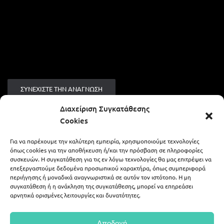
ΣΥΝΕΧΊΣΤΕ ΤΗΝ ΑΝΆΓΝΩΣΗ
Διαχείριση Συγκατάθεσης
Cookies
Για να παρέχουμε την καλύτερη εμπειρία, χρησιμοποιούμε τεχνολογίες
ALEXIS ZAFEIRAKIS - LIKE A WEDDING
όπως cookies για την αποθήκευση ή/και την πρόσβαση σε πληροφορίες
συσκευών. Η συγκατάθεση για τις εν λόγω τεχνολογίες θα μας επιτρέψει να
επεξεργαστούμε δεδομένα προσωπικού χαρακτήρα, όπως συμπεριφορά
περιήγησης ή μοναδικά αναγνωριστικά σε αυτόν τον ιστότοπο. Η μη
694 59 07 378
alex.zaf@gmail.com
συγκατάθεση ή η ανάκληση της συγκατάθεσης, μπορεί να επηρεάσει
αρνητικά ορισμένες λειτουργίες και δυνατότητες.
|
alexis_zafeirakis
portfolio54
Αποδοχή