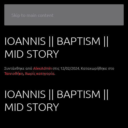
LIKE A WEDDING
Skip to main content
IOANNIS || BAPTISM ||
MID STORY
Συντάχθηκε από
AlexAdmin
στις
12/02/2024
. Καταχωρήθηκε στο
Ταινιοθήκη
,
Χωρίς κατηγορία
.
IOANNIS || BAPTISM ||
MID STORY