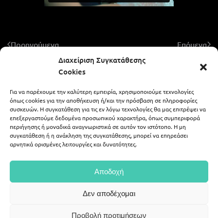
Προηγούμενα
Επόμενα
Διαχείριση Συγκατάθεσης
Cookies
Για να παρέχουμε την καλύτερη εμπειρία, χρησιμοποιούμε τεχνολογίες
ALEXIS ZAFEIRAKIS - LIKE A WEDDING
όπως cookies για την αποθήκευση ή/και την πρόσβαση σε πληροφορίες
συσκευών. Η συγκατάθεση για τις εν λόγω τεχνολογίες θα μας επιτρέψει να
επεξεργαστούμε δεδομένα προσωπικού χαρακτήρα, όπως συμπεριφορά
περιήγησης ή μοναδικά αναγνωριστικά σε αυτόν τον ιστότοπο. Η μη
694 59 07 378
alex.zaf@gmail.com
συγκατάθεση ή η ανάκληση της συγκατάθεσης, μπορεί να επηρεάσει
αρνητικά ορισμένες λειτουργίες και δυνατότητες.
|
alexis_zafeirakis
portfolio54
Αποδοχή
©
2026
Alex Zafeirakis, all rights reserved.
Δεν αποδέχομαι
Web Deisgn
Web Builders
.
Προβολή προτιμήσεων