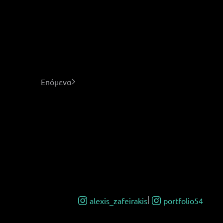
Επόμενα
|
alexis_zafeirakis
portfolio54