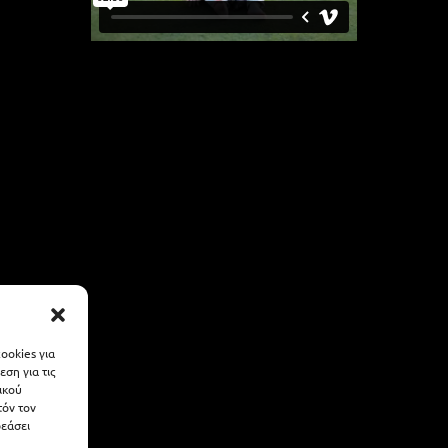
ookies για
ση για τις
ικού
τόν τον
ρεάσει