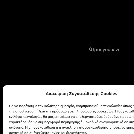
Προηγούμενα
Διαχείριση Συγκατάθεσης Cookies
ALEXIS ZAFEIRAKIS - LIKE A WEDDING
Για να παρέχουμε την καλύτερη εμπειρία, χρησιμοποιούμε τεχνολογίες όπως c
την αποθήκευση ή/και την πρόσβαση σε πληροφορίες συσκευών. Η συγκατάθε
εν λόγω τεχνολογίες θα μας επιτρέψει να επεξεργαστούμε δεδομένα προσωπ
694 59 07 378
alex.zaf@gmail.com
χαρακτήρα, όπως συμπεριφορά περιήγησης ή μοναδικά αναγνωριστικά σε αυ
ιστότοπο. Η μη συγκατάθεση ή η ανάκληση της συγκατάθεσης, μπορεί να επη
αρνητικά ορισμένες λειτουργίες και δυνατότητες.