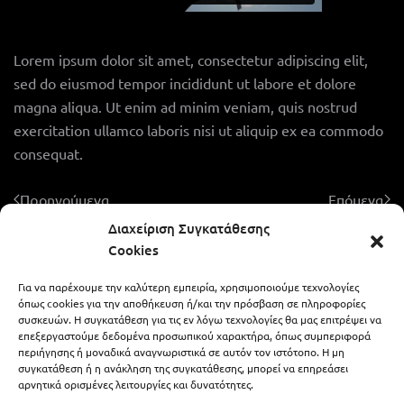
Lorem ipsum dolor sit amet, consectetur adipiscing elit,
sed do eiusmod tempor incididunt ut labore et dolore
magna aliqua. Ut enim ad minim veniam, quis nostrud
exercitation ullamco laboris nisi ut aliquip ex ea commodo
consequat.
Προηγούμενα
Επόμενα
Διαχείριση Συγκατάθεσης
Cookies
Για να παρέχουμε την καλύτερη εμπειρία, χρησιμοποιούμε τεχνολογίες
ALEXIS ZAFEIRAKIS - LIKE A WEDDING
όπως cookies για την αποθήκευση ή/και την πρόσβαση σε πληροφορίες
συσκευών. Η συγκατάθεση για τις εν λόγω τεχνολογίες θα μας επιτρέψει να
επεξεργαστούμε δεδομένα προσωπικού χαρακτήρα, όπως συμπεριφορά
περιήγησης ή μοναδικά αναγνωριστικά σε αυτόν τον ιστότοπο. Η μη
694 59 07 378
alex.zaf@gmail.com
συγκατάθεση ή η ανάκληση της συγκατάθεσης, μπορεί να επηρεάσει
αρνητικά ορισμένες λειτουργίες και δυνατότητες.