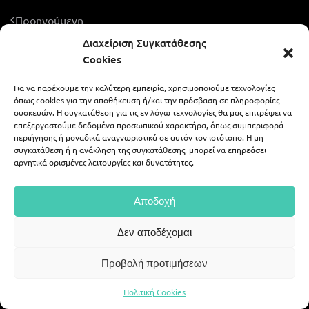
Προηγούμενη
Διαχείριση Συγκατάθεσης
Cookies
Για να παρέχουμε την καλύτερη εμπειρία, χρησιμοποιούμε τεχνολογίες
ALEXIS ZAFEIRAKIS - LIKE A WEDDING
όπως cookies για την αποθήκευση ή/και την πρόσβαση σε πληροφορίες
συσκευών. Η συγκατάθεση για τις εν λόγω τεχνολογίες θα μας επιτρέψει να
επεξεργαστούμε δεδομένα προσωπικού χαρακτήρα, όπως συμπεριφορά
περιήγησης ή μοναδικά αναγνωριστικά σε αυτόν τον ιστότοπο. Η μη
694 59 07 378
alex.zaf@gmail.com
συγκατάθεση ή η ανάκληση της συγκατάθεσης, μπορεί να επηρεάσει
αρνητικά ορισμένες λειτουργίες και δυνατότητες.
|
alexis_zafeirakis
portfolio54
Αποδοχή
©
2026
Alex Zafeirakis, all rights reserved.
Δεν αποδέχομαι
Web Deisgn
Web Builders
.
Προβολή προτιμήσεων
Πολιτική Cookies