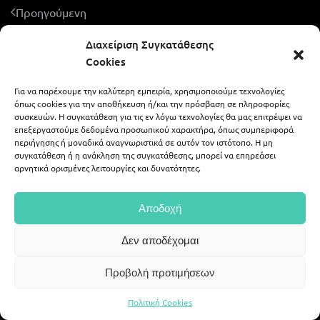
Προηγούμενη
Διαχείριση Συγκατάθεσης
Cookies
Για να παρέχουμε την καλύτερη εμπειρία, χρησιμοποιούμε τεχνολογίες
ALEXIS ZAFEIRAKIS - LIKE A WEDDING
όπως cookies για την αποθήκευση ή/και την πρόσβαση σε πληροφορίες
συσκευών. Η συγκατάθεση για τις εν λόγω τεχνολογίες θα μας επιτρέψει να
επεξεργαστούμε δεδομένα προσωπικού χαρακτήρα, όπως συμπεριφορά
περιήγησης ή μοναδικά αναγνωριστικά σε αυτόν τον ιστότοπο. Η μη
694 59 07 378
alex.zaf@gmail.com
συγκατάθεση ή η ανάκληση της συγκατάθεσης, μπορεί να επηρεάσει
αρνητικά ορισμένες λειτουργίες και δυνατότητες.
|
alexis_zafeirakis
portfolio54
Αποδοχή
©
2026
Alex Zafeirakis, all rights reserved.
Δεν αποδέχομαι
Web Deisgn
Web Builders
.
Προβολή προτιμήσεων
Πολιτική Cookies