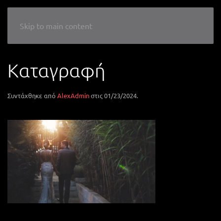
LIKE A WEDDING
Skip to main content
Καταγραφή
Συντάχθηκε από
AlexAdmin
στις
01/23/2024
.