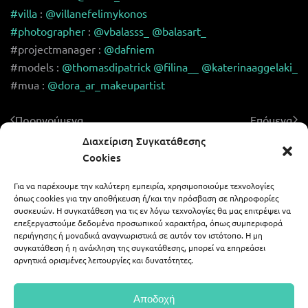
#villa
:
@villanefelimykonos
#photographer
:
@vbalasss_
@balasart_
#projectmanager :
@dafniem
#models :
@thomasdipatrick
@filina__
@katerinaaggelaki_
#mua :
@dora_ar_makeupartist
Προηγούμενα
Επόμενα
Διαχείριση Συγκατάθεσης
Cookies
Για να παρέχουμε την καλύτερη εμπειρία, χρησιμοποιούμε τεχνολογίες
ALEXIS ZAFEIRAKIS - LIKE A WEDDING
όπως cookies για την αποθήκευση ή/και την πρόσβαση σε πληροφορίες
συσκευών. Η συγκατάθεση για τις εν λόγω τεχνολογίες θα μας επιτρέψει να
επεξεργαστούμε δεδομένα προσωπικού χαρακτήρα, όπως συμπεριφορά
περιήγησης ή μοναδικά αναγνωριστικά σε αυτόν τον ιστότοπο. Η μη
694 59 07 378
alex.zaf@gmail.com
συγκατάθεση ή η ανάκληση της συγκατάθεσης, μπορεί να επηρεάσει
αρνητικά ορισμένες λειτουργίες και δυνατότητες.
|
alexis_zafeirakis
portfolio54
Αποδοχή