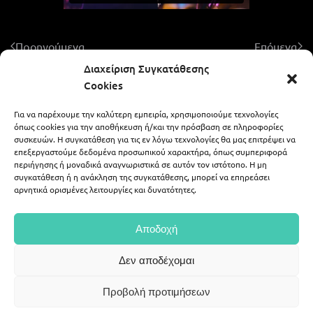
Προηγούμενα
Επόμενα
Διαχείριση Συγκατάθεσης
Cookies
Για να παρέχουμε την καλύτερη εμπειρία, χρησιμοποιούμε τεχνολογίες
ALEXIS ZAFEIRAKIS - LIKE A WEDDING
όπως cookies για την αποθήκευση ή/και την πρόσβαση σε πληροφορίες
συσκευών. Η συγκατάθεση για τις εν λόγω τεχνολογίες θα μας επιτρέψει να
επεξεργαστούμε δεδομένα προσωπικού χαρακτήρα, όπως συμπεριφορά
περιήγησης ή μοναδικά αναγνωριστικά σε αυτόν τον ιστότοπο. Η μη
694 59 07 378
alex.zaf@gmail.com
συγκατάθεση ή η ανάκληση της συγκατάθεσης, μπορεί να επηρεάσει
αρνητικά ορισμένες λειτουργίες και δυνατότητες.
|
alexis_zafeirakis
portfolio54
Αποδοχή
©
2026
Alex Zafeirakis, all rights reserved.
Δεν αποδέχομαι
Web Deisgn
Web Builders
.
Προβολή προτιμήσεων