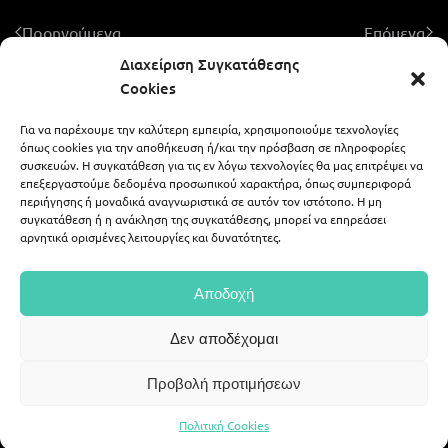
Προηγούμενα
Επόμενα
Διαχείριση Συγκατάθεσης
Cookies
Για να παρέχουμε την καλύτερη εμπειρία, χρησιμοποιούμε τεχνολογίες
ALEXIS ZAFEIRAKIS - LIKE A WEDDING
όπως cookies για την αποθήκευση ή/και την πρόσβαση σε πληροφορίες
συσκευών. Η συγκατάθεση για τις εν λόγω τεχνολογίες θα μας επιτρέψει να
επεξεργαστούμε δεδομένα προσωπικού χαρακτήρα, όπως συμπεριφορά
περιήγησης ή μοναδικά αναγνωριστικά σε αυτόν τον ιστότοπο. Η μη
694 59 07 378
alex.zaf@gmail.com
συγκατάθεση ή η ανάκληση της συγκατάθεσης, μπορεί να επηρεάσει
αρνητικά ορισμένες λειτουργίες και δυνατότητες.
|
alexis_zafeirakis
portfolio54
Αποδοχή
©
2026
Alex Zafeirakis, all rights reserved.
Δεν αποδέχομαι
Web Deisgn
Web Builders
.
Προβολή προτιμήσεων
Πολιτική Cookies